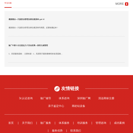
常见问题
MORE
最新最全—污染防治管理法律法规清单 get it!
最新最全—污染防治管理法律法规清单列表图。赶紧收藏起来！
验厂中要十分注意这几个安全距离—深圳九域管理
1、高层建筑疏散： 主要依据：1、高层医疗建筑楼梯间的首层疏散...
友情链接
3c认证咨询
验厂辅导
体系咨询
深圳验厂网
清远商标注册
亲子鉴定中心
商砼站设备
首页
关于我们
验厂服务
体系服务
培训服务
管理咨询
成功案例
服务优势
联系我们