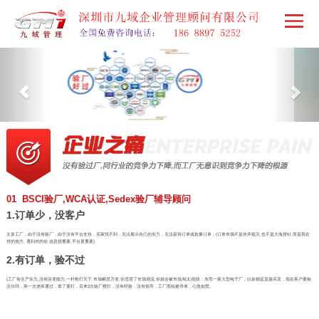
01 BSCI验厂,WCA认证,Sedex验厂辅导顾问
1.订单少，没客户
太多工厂，由于没有验厂，由于没有平台支持，买家找不到，无法展示自己的实力，无法获得订单或批量订单；(订单市场不是坐井观天,也不是大海捞针,而是我在
对的地方, 遇到对的你,信息很重要,平台更重要)
2.有订单，验不过
(工厂有生产实力,没有应变能力,一杆枪打天下,市场瞬息万变,你违背了市场潮流,你就会被市场淘汰)现状：东莞一家大型电子厂，以前都是直接买卖，现在客户要验
沃尔玛，第一次侥幸通过，拿了黄灯，后来2次验厂橙灯，没有经验，没有指导，工厂面临被停单，心急如焚。