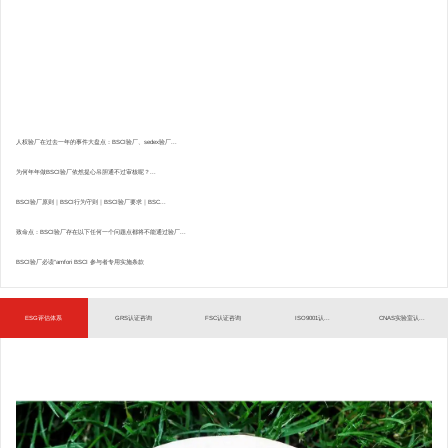
人权验厂在过去一年的事件大盘点：BSCI验厂、sedex验厂...
为何年年做BSCI验厂依然提心吊胆通不过审核呢？...
BSCI验厂原则｜BSCI行为守则｜BSCI验厂要求｜BSC...
致命点：BSCI验厂存在以下任何一个问题点都将不能通过验厂...
BSCI验厂必读”amfori BSCI 参与者专用实施条款
ESG评估体系
GRS认证咨询
FSC认证咨询
ISO9001认...
CNAS实验室认...