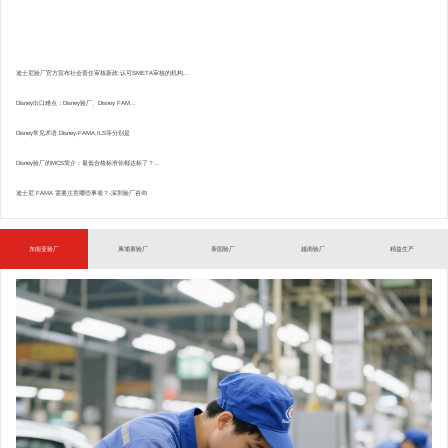
迪士尼验厂官方宣布社会责任审核新政:认可SMETA审核的机构...
Disney出口难点：Disney验厂、Disney FAM...
Disney常见术语.Disney-FAMA,ILS等分别是
Disney验厂的MCS简介：最低合格标准你都达标了？...
迪士尼 FAMA 需要注意哪些事项？-深圳验厂咨询
东南亚验厂
柬埔寨验厂
泰国验厂
越南验厂
精益生产