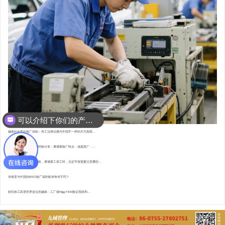
可以介绍下你们的产品么？
你们是怎么收费的呢？
越南社会责任验厂须知：劳工法律法规与中国不一样的方方面面...
东南亚资深验厂顾问的经验分享：柬埔寨验厂特点 : 涵盖面广，...
直赴柬埔寨，为验厂护航，柬埔寨工资工时，法定节假需要注意哪些...
东南亚与中国的BSCI验厂福利标准有何不同？
纺织加工跃居世界首位的越南：工厂做Higg FEM验证现状和...