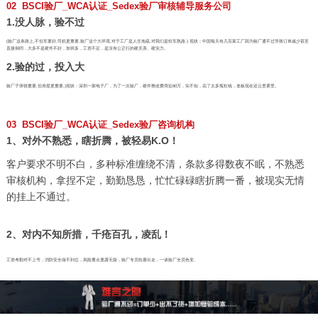
02 BSCI验厂_WCA认证_Sedex验厂审核辅导服务公司
1.没人脉，验不过
(验厂这条路上,不但车要好,司机更重要,验厂这个大环境,对于工厂是人生地疏,对我们是轻车熟路.) 现状：中国每天有几百家工厂因为验厂通不过导致订单减少甚至
直接倒闭，大多不是硬件不好，加班多，工资不足，是没有公正行的硬关系、硬实力。
2.验的过，投入大
验厂子弹很重要,但准星更重要,)现状：深圳一家电子厂，为了一次验厂，硬件整改费用近80万，实不知，花了太多冤枉钱，老板现在还云里雾里。
03 BSCI验厂_WCA认证_Sedex验厂咨询机构
1、对外不熟悉，瞎折腾，被轻易K.O！
客户要求不明不白，多种标准缠绕不清，条款多得数夜不眠，不熟悉
审核机构，拿捏不定，勤勤恳恳，忙忙碌碌瞎折腾一番，被现实无情
的挂上不通过。
2、对内不知所措，千疮百孔，凌乱！
工资考勤对不上号，消防安全做不到位，风险重点显露无疑，验厂专员轮番出走，一谈验厂全员色变。