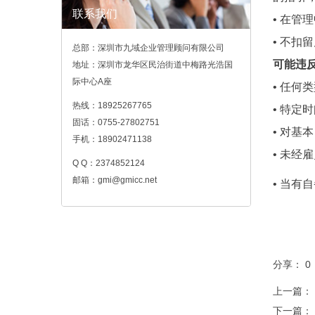
联系我们
• 在管
• 不
总部：深圳市九域企业管理顾问有限公司
可能违反
地址：深圳市龙华区民治街道中梅路光浩国
际中心A座
• 任
热线：18925267765
• 特定
固话：0755-27802751
• 对
手机：18902471138
• 未
Q Q：2374852124
邮箱：gmi@gmicc.net
• 当有
分享：
0
上一篇：
下一篇：