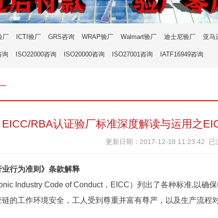
验厂
ICTI验厂
GRS咨询
WRAP验厂
Walmart验厂
迪士尼验厂
亚马
咨询
ISO22000咨询
ISO20000咨询
ISO27001咨询
IATF16949咨询
厂
EICC/RBA认证验厂标准深度解读与运用之EIC
更新日期：2017-12-18 11:23:42 
行业行为准则》条款解释
ronic Industry Code of Conduct，EICC）列出了各种标准,以
应链的工作环境安全，工人受到尊重并富有尊严，以及生产流程