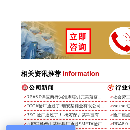
相关资讯推荐
Information
>
RBA6.0供应商行为准则培训完美落幕...
>
社会劳工
>
FCCA验厂通过了-瑞安某鞋业有限公司...
>
walma
>
BSCI验厂通过了！-祝贺深圳某科技有...
>
验厂焦点
>
九域辅导佛山某玩具厂通过SMETA验厂...
>
RBA6.0