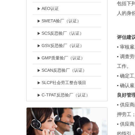
包括下
AEO认证
人的身
SMETA验厂（认证）
SCS反恐验厂（认证）
评估建议
GSV反恐验厂（认证）
• 审
• 调
GMP质量验厂（认证）
工作。
SCAN反恐验厂（认证）
• 确
SLCP社会劳工整合项目
• 确认
C-TPAT反恐验厂（认证）
良好管理
• 供
押劳工
• 供
的指引