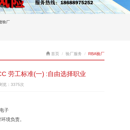
逊验厂
首页
验厂服务
RBA验厂
C 劳工标准(一) :自由选择职业
已浏览：3375次
确保电子
对环境负责。