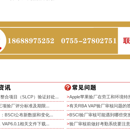
整合项目（SLCP）验证好处...
>
Apple苹果验厂在劳工和环境特别
rt三项验厂评分标准及期限...
>
有关RBA VAP验厂审核问题的答疑
：BSCI公布新数据和变化...
>
BSCI验厂审核可能遇到哪些突发事
，VAP6.0.1相关文件下载...
>
验厂审核前做好考勤系统要注意重