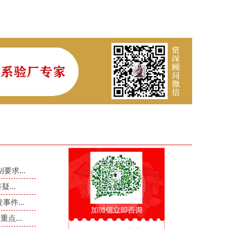
要求...
...
件...
点...