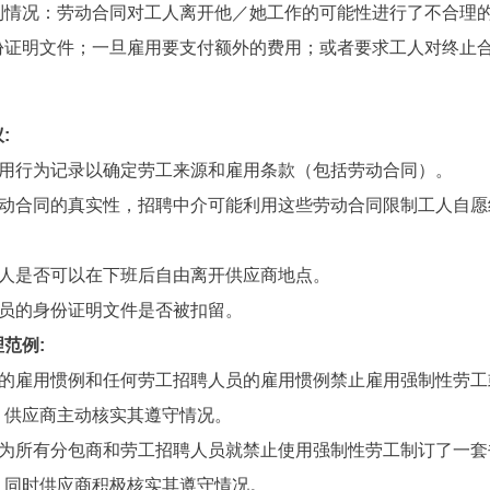
列情况：劳动合同对工人离开他／她工作的可能性进行了不合理
份证明文件；一旦雇用要支付额外的费用；或者要求工人对终止
:
核雇用行为记录以确定劳工来源和雇用条款（包括劳动合同）。
查劳动合同的真实性，招聘中介可能利用这些劳动合同限制工人自愿
定工人是否可以在下班后自由离开供应商地点。
雇员的身份证明文件是否被扣留。
范例:
应商的雇用惯例和任何劳工招聘人员的雇用惯例禁止雇用强制性劳工
；供应商主动核实其遵守情况。
应商为所有分包商和劳工招聘人员就禁止使用强制性劳工制订了一套
，同时供应商积极核实其遵守情况。