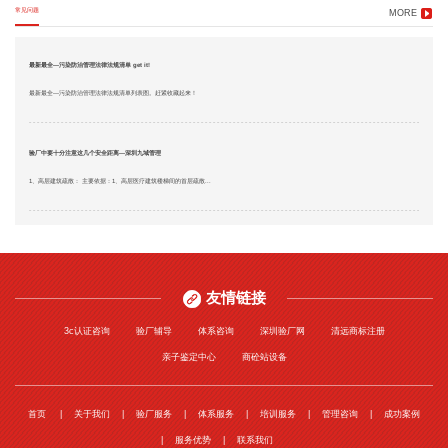
常见问题
MORE
最新最全—污染防治管理法律法规清单 get it!
最新最全—污染防治管理法律法规清单列表图。赶紧收藏起来！
验厂中要十分注意这几个安全距离—深圳九域管理
1、高层建筑疏散： 主要依据：1、高层医疗建筑楼梯间的首层疏散...
友情链接
3c认证咨询
验厂辅导
体系咨询
深圳验厂网
清远商标注册
亲子鉴定中心
商砼站设备
首页
关于我们
验厂服务
体系服务
培训服务
管理咨询
成功案例
服务优势
联系我们