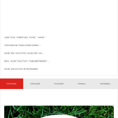
人权验厂在过去一年的事件大盘点：BSCI验厂、sedex验厂...
为何年年做BSCI验厂依然提心吊胆通不过审核呢？...
BSCI验厂原则｜BSCI行为守则｜BSCI验厂要求｜BSC...
致命点：BSCI验厂存在以下任何一个问题点都将不能通过验厂...
BSCI验厂必读”amfori BSCI 参与者专用实施条款
ESG评估体系
GRS认证咨询
FSC认证咨询
ISO9001认...
CNAS实验室认...