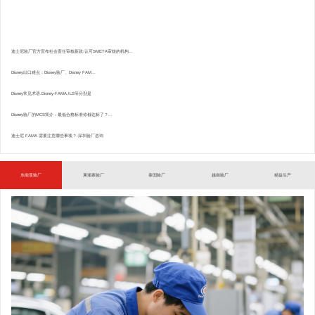
迪士尼验厂官方宣布社会责任审核新政:认可SMETA审核的机构...
Disney出口难点：Disney验厂、Disney FAM...
Disney常见术语.Disney-FAMA,ILS等分别是
Disney验厂的MCS简介：最低合格标准你都达标了？...
迪士尼 FAMA 需要注意哪些事项？-深圳验厂咨询
东南亚验厂
柬埔寨验厂
泰国验厂
越南验厂
精益生产