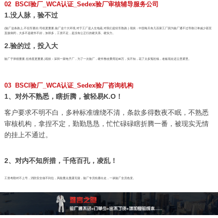
02 BSCI验厂_WCA认证_Sedex验厂审核辅导服务公司
1.没人脉，验不过
(验厂这条路上,不但车要好,司机更重要,验厂这个大环境,对于工厂是人生地疏,对我们是轻车熟路.) 现状：中国每天有几百家工厂因为验厂通不过导致订单减少甚至
直接倒闭，大多不是硬件不好，加班多，工资不足，是没有公正行的硬关系、硬实力。
2.验的过，投入大
验厂子弹很重要,但准星更重要,)现状：深圳一家电子厂，为了一次验厂，硬件整改费用近80万，实不知，花了太多冤枉钱，老板现在还云里雾里。
03 BSCI验厂_WCA认证_Sedex验厂咨询机构
1、对外不熟悉，瞎折腾，被轻易K.O！
客户要求不明不白，多种标准缠绕不清，条款多得数夜不眠，不熟悉
审核机构，拿捏不定，勤勤恳恳，忙忙碌碌瞎折腾一番，被现实无情
的挂上不通过。
2、对内不知所措，千疮百孔，凌乱！
工资考勤对不上号，消防安全做不到位，风险重点显露无疑，验厂专员轮番出走，一谈验厂全员色变。