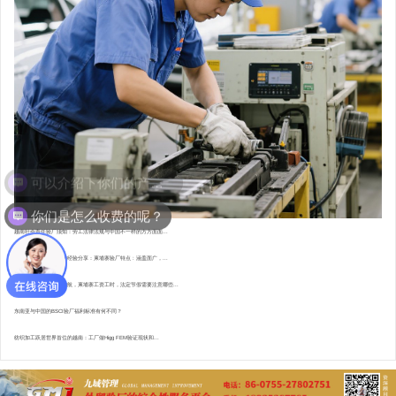
你们是怎么收费的呢？
越南社会责任验厂须知：劳工法律法规与中国不一样的方方面面...
东南亚资深验厂顾问的经验分享：柬埔寨验厂特点 : 涵盖面广，...
直赴柬埔寨，为验厂护航，柬埔寨工资工时，法定节假需要注意哪些...
东南亚与中国的BSCI验厂福利标准有何不同？
纺织加工跃居世界首位的越南：工厂做Higg FEM验证现状和...