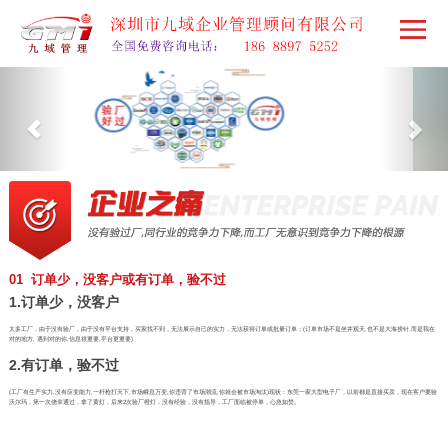
01 订单少，没客户或有订单，验不过
1.订单少，没客户
太多工厂，由于没有验厂，由于没有平台支持，买家找不到，无法展示自己的实力，无法获得订单或批量订单；(订单市场不是坐井观天,也不是大海捞针,而是我在
对的地方, 遇到对的你,信息很重要,平台更重要)
2.有订单，验不过
(工厂有生产实力,没有应变能力,一杆枪打天下,市场瞬息万变,你违背了市场潮流,你就会被市场淘汰)现状：东莞一家大型电子厂，以前都是直接买卖，现在客户要验
沃尔玛，第一次侥幸通过，拿了黄灯，后来2次验厂橙灯，没有经验，没有指导，工厂面临被停单，心急如焚。