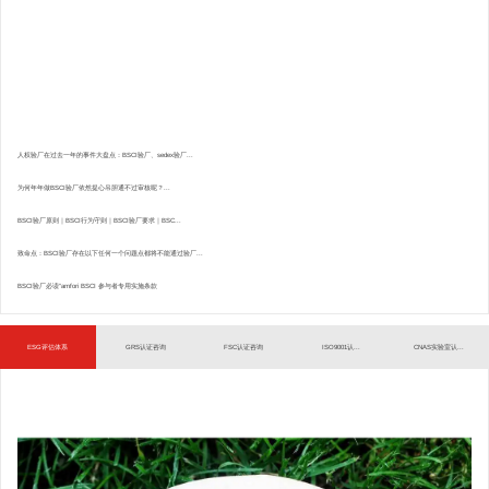
人权验厂在过去一年的事件大盘点：BSCI验厂、sedex验厂...
为何年年做BSCI验厂依然提心吊胆通不过审核呢？...
BSCI验厂原则｜BSCI行为守则｜BSCI验厂要求｜BSC...
致命点：BSCI验厂存在以下任何一个问题点都将不能通过验厂...
BSCI验厂必读”amfori BSCI 参与者专用实施条款
ESG评估体系
GRS认证咨询
FSC认证咨询
ISO9001认...
CNAS实验室认...