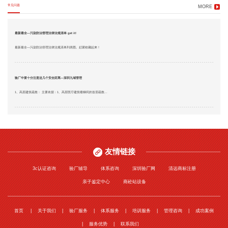
常见问题
MORE
最新最全—污染防治管理法律法规清单 get it!
最新最全—污染防治管理法律法规清单列表图。赶紧收藏起来！
验厂中要十分注意这几个安全距离—深圳九域管理
1、高层建筑疏散： 主要依据：1、高层医疗建筑楼梯间的首层疏散...
友情链接
3c认证咨询
验厂辅导
体系咨询
深圳验厂网
清远商标注册
亲子鉴定中心
商砼站设备
首页
关于我们
验厂服务
体系服务
培训服务
管理咨询
成功案例
服务优势
联系我们