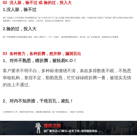
02 没人脉，验不过 或 验的过，投入大
1.没人脉，验不过
(验厂这条路上,不但车要好,司机更重要,验厂这个大环境,对于工厂是人生地疏,对我们是轻车熟路.) 现状：中国每天有几百家工厂因为验厂通不过导致订单减少甚至
直接倒闭，大多不是硬件不好，加班多，工资不足，是没有公正行的硬关系、硬实力。
2.验的过，投入大
验厂子弹很重要,但准星更重要,)现状：深圳一家电子厂，为了一次验厂，硬件整改费用近80万，实不知，花了太多冤枉钱，老板现在还云里雾里。
03 各种努力，各种折腾，然并卵，漏洞百出
1、对外不熟悉，瞎折腾，被轻易K.O！
客户要求不明不白，多种标准缠绕不清，条款多得数夜不眠，不熟悉
审核机构，拿捏不定，勤勤恳恳，忙忙碌碌瞎折腾一番，被现实无情
的挂上不通过。
2、对内不知所措，千疮百孔，凌乱！
工资考勤对不上号，消防安全做不到位，风险重点显露无疑，验厂专员轮番出走，一谈验厂全员色变。