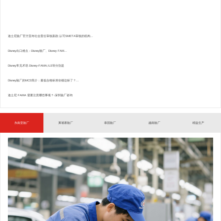
迪士尼验厂官方宣布社会责任审核新政:认可SMETA审核的机构...
Disney出口难点：Disney验厂、Disney FAM...
Disney常见术语.Disney-FAMA,ILS等分别是
Disney验厂的MCS简介：最低合格标准你都达标了？...
迪士尼 FAMA 需要注意哪些事项？-深圳验厂咨询
东南亚验厂
柬埔寨验厂
泰国验厂
越南验厂
精益生产