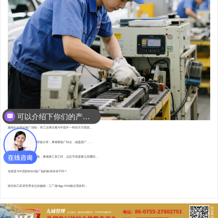
可以介绍下你们的产品么？
你们是怎么收费的呢？
越南社会责任验厂须知：劳工法律法规与中国不一样的方方面面...
东南亚资深验厂顾问的经验分享：柬埔寨验厂特点 : 涵盖面广，...
直赴柬埔寨，为验厂护航，柬埔寨工资工时，法定节假需要注意哪些...
东南亚与中国的BSCI验厂福利标准有何不同？
纺织加工跃居世界首位的越南：工厂做Higg FEM验证现状和...